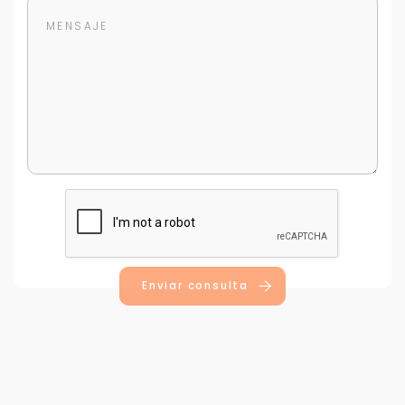
Para responderte
mejor y más rápido
Déjanos tus datos para identificar tu consulta en el
sistema de gestión de clientes.
Tu nombre *
Enviar consulta
Tu WhatsApp *
+598
Tus datos están seguros