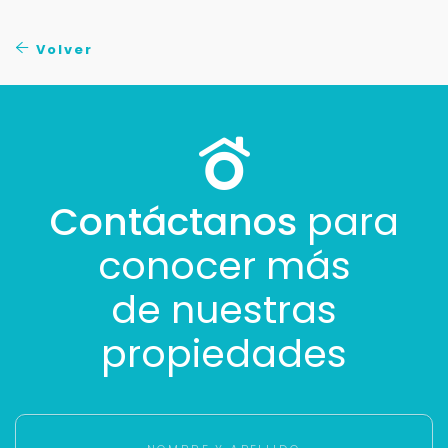
No compartimos tu información ni enviamos spam.
Uso exclusivo
Volver
Solo los usamos para responder tu consulta.
Continuar por WhatsApp
Cancelar
Contáctanos
para
conocer más
Buscamos darte la mejor experiencia.
Con estos datos podemos responderte mejor y
de nuestras
más rápido.
propiedades