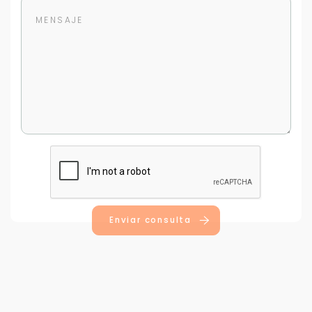
Para responderte
mejor y más rápido
Déjanos tus datos para identificar tu consulta en el
sistema de gestión de clientes.
Tu nombre *
Enviar consulta
Tu WhatsApp *
+598
Tus datos están seguros