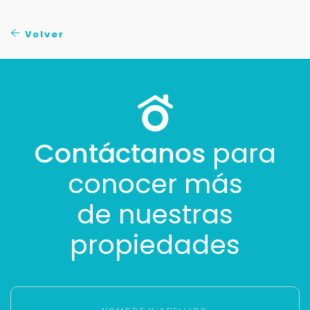
No compartimos tu información ni enviamos spam.
Uso exclusivo
Volver
Solo los usamos para responder tu consulta.
Continuar por WhatsApp
Cancelar
Contáctanos
para
conocer más
Buscamos darte la mejor experiencia.
Con estos datos podemos responderte mejor y
de nuestras
más rápido.
propiedades