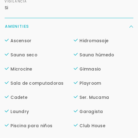
VIGILANCIA
Para responderte
Si
mejor y más rápido
AMENITIES
Déjanos tus datos para identificar tu consulta en el
sistema de gestión de clientes.
Ascensor
Hidromasaje
Tu nombre *
Sauna seco
Sauna húmedo
Microcine
Gimnasio
Tu WhatsApp *
Sala de computadoras
Playroom
+598
Cadete
Ser. Mucama
Tus datos están seguros
No compartimos tu información ni enviamos spam.
Laundry
Garagista
Uso exclusivo
Solo los usamos para responder tu consulta.
Piscina para niños
Club House