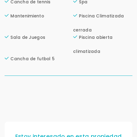
Cancha de tennis
Spa
Continuar por WhatsApp
Mantenimiento
Piscina Climatizada
Cancelar
cerrada
Sala de Juegos
Piscina abierta
Buscamos darte la mejor experiencia.
Con estos datos podemos responderte mejor y
climatizada
más rápido.
Cancha de futbol 5
Estoy interesado en esta propiedad