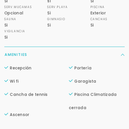
Si
si
Si
SERV.MUCAMAS
SERV.PLAYA
PISCINA
Opcional
Si
Exterior
SAUNA
GIMNASIO
CANCHAS
Si
Si
Si
VIGILANCIA
Si
AMENITIES
Recepción
Portería
Wi fi
Garagista
Cancha de tennis
Piscina Climatizada
cerrada
Ascensor