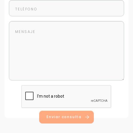
No compartimos tu información ni enviamos spam.
Uso exclusivo
Solo los usamos para responder tu consulta.
Continuar por WhatsApp
Cancelar
Buscamos darte la mejor experiencia.
Con estos datos podemos responderte mejor y
más rápido.
Enviar consulta