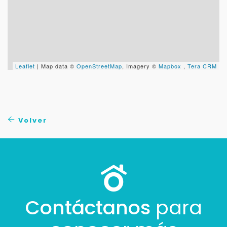
Leaflet
| Map data ©
OpenStreetMap
, Imagery ©
Mapbox
,
Tera CRM
Volver
Contáctanos
para