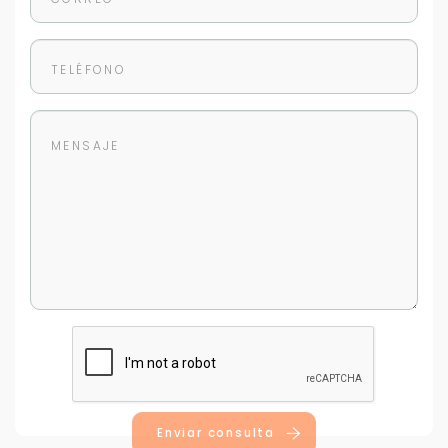
Para responderte
mejor y más rápido
Déjanos tus datos para identificar tu consulta en el
sistema de gestión de clientes.
Tu nombre *
Enviar consulta
Tu WhatsApp *