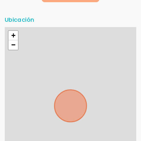
+598
Ubicación
Tus datos están seguros
+
No compartimos tu información ni enviamos spam.
−
Uso exclusivo
Solo los usamos para responder tu consulta.
Continuar por WhatsApp
Cancelar
Buscamos darte la mejor experiencia.
Con estos datos podemos responderte mejor y
más rápido.