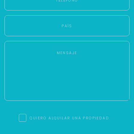
Tu WhatsApp *
+598
Tus datos están seguros
No compartimos tu información ni enviamos spam.
Uso exclusivo
Solo los usamos para responder tu consulta.
Continuar por WhatsApp
Cancelar
Buscamos darte la mejor experiencia.
QUIERO ALQUILAR UNA PROPIEDAD
Con estos datos podemos responderte mejor y
más rápido.