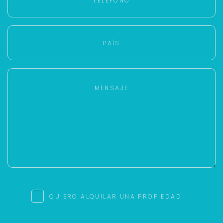
Tu WhatsApp *
+598
Tus datos están seguros
No compartimos tu información ni enviamos spam.
Uso exclusivo
Solo los usamos para responder tu consulta.
Continuar por WhatsApp
Cancelar
Buscamos darte la mejor experiencia.
QUIERO ALQUILAR UNA PROPIEDAD
Con estos datos podemos responderte mejor y
más rápido.