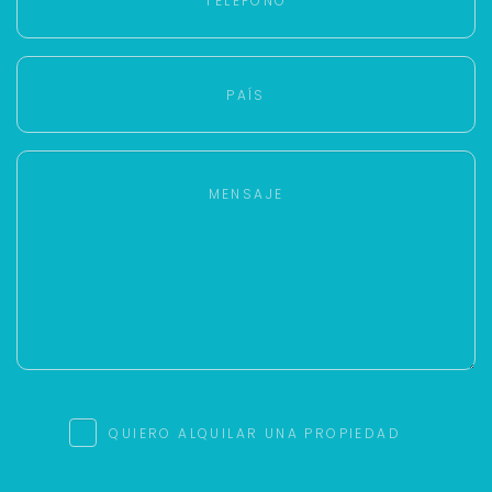
Tu WhatsApp *
+598
Tus datos están seguros
No compartimos tu información ni enviamos spam.
Uso exclusivo
Solo los usamos para responder tu consulta.
Continuar por WhatsApp
Cancelar
Buscamos darte la mejor experiencia.
QUIERO ALQUILAR UNA PROPIEDAD
Con estos datos podemos responderte mejor y
más rápido.