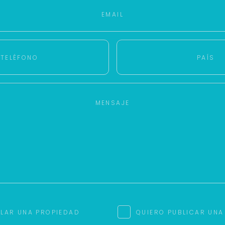
Tu WhatsApp *
+598
Tus datos están seguros
Uso exclusivo
No compartimos tu información
Solo los usamos para responder
ni enviamos spam.
tu consulta.
Continuar por WhatsApp
Cancelar
Buscamos darte la mejor experiencia.
Con estos datos podemos responderte mejor y más rápido.
ILAR UNA PROPIEDAD
QUIERO PUBLICAR UNA