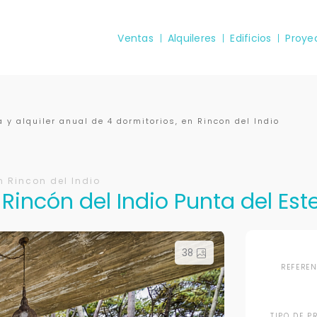
Ventas
Alquileres
Edificios
Proye
 y alquiler anual de 4 dormitorios, en Rincon del Indio
n Rincon del Indio
Rincón del Indio Punta del Est
38
REFERE
TIPO DE P