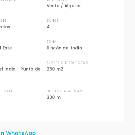
Venta / Alquiler
DES
BAÑOS
orios
4
ZONA
l Este
Rincón del Indio
N
SUPERFICIE EDIFICADO
l Indio - Punta del
260 m2
E TOTAL
DISTANCIA AL MAR
300 m
un WhatsApp