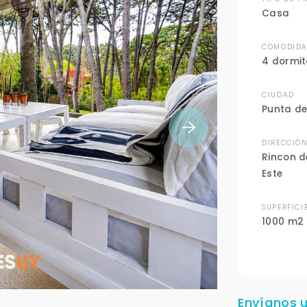
Casa
COMODIDA
4 dormit
CIUDAD
Punta de
DIRECCIÓ
Rincon de
Este
SUPERFICI
1000 m2
Envíanos 