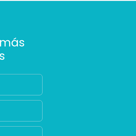
 más
s