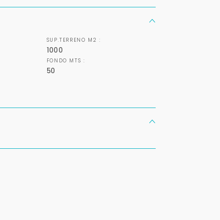
Buscamos darte la mejor experiencia.
Con estos datos podemos responderte mejor y más rápido.
SUP.TERRENO M2 :
1000
FONDO MTS :
50