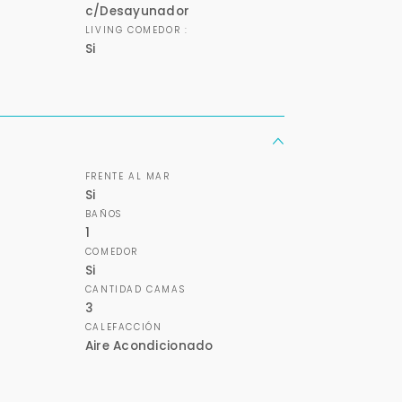
Tus datos están seguros
Uso exclusivo
c/Desayunador
No compartimos tu información
Solo los usamos para responder
ni enviamos spam.
tu consulta.
LIVING COMEDOR :
Si
Continuar por WhatsApp
Cancelar
FRENTE AL MAR
Si
Buscamos darte la mejor experiencia.
BAÑOS
Con estos datos podemos responderte mejor y más rápido.
1
COMEDOR
Si
CANTIDAD CAMAS
3
CALEFACCIÓN
Aire Acondicionado