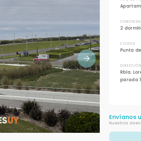
Apartam
COMODIDA
2 dormit
CIUDAD
Punta de
DIRECCIÓ
Rbla. Lo
parada 1
Envíanos 
Nuestros ases