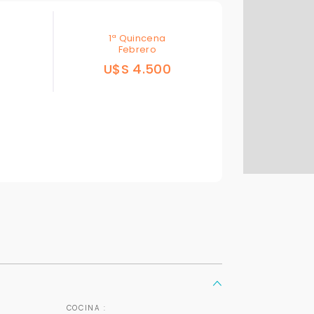
1ª Quincena
Febrero
0
U$S 4.500
Para responderte
mejor y más rápido
Déjanos tus datos para identificar tu consulta en el sistema de gestión de
clientes.
Tu nombre *
Tu WhatsApp *
+598
COCINA :