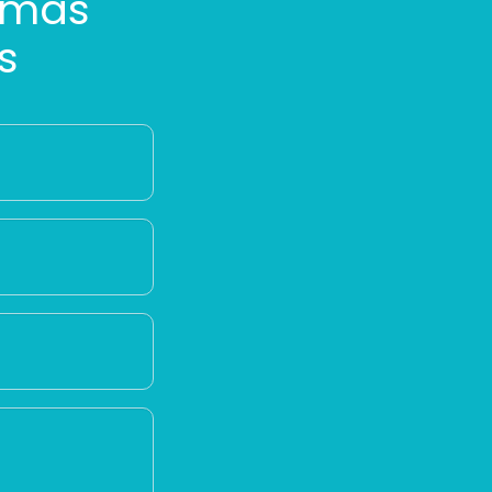
 más
s