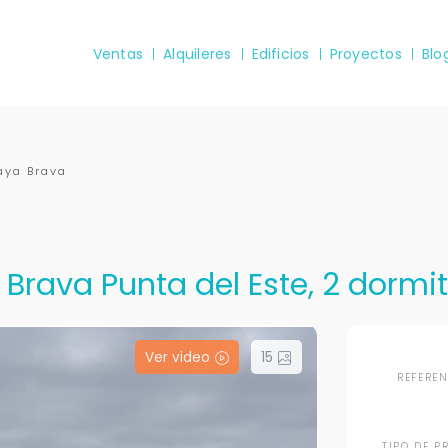
Ventas
Alquileres
Edificios
Proyectos
Blo
laya Brava
Brava Punta del Este, 2 dormit
Ver video
15
REFERE
TIPO DE P