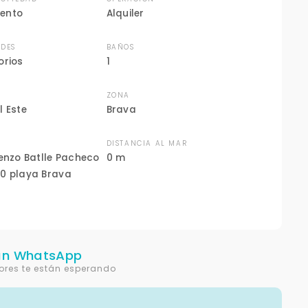
ento
Alquiler
DES
BAÑOS
orios
1
ZONA
l Este
Brava
N
DISTANCIA AL MAR
renzo Batlle Pacheco
0 m
0 playa Brava
un WhatsApp
ores te están esperando