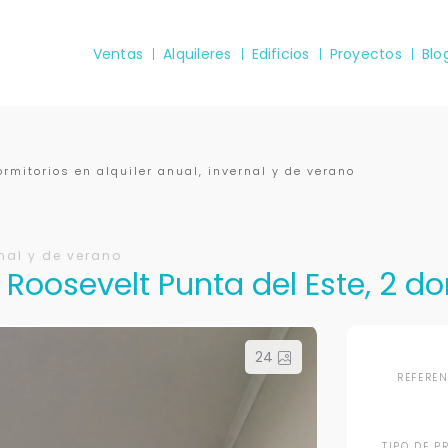
Ventas
Alquileres
Edificios
Proyectos
Blo
rmitorios en alquiler anual, invernal y de verano
nal y de verano
Roosevelt Punta del Este, 2 do
24
REFERE
TIPO DE P