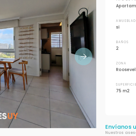
Apartam
AMUEBLA
si
BAÑOS
2
ZONA
Roosevel
SUPERFICI
75 m2
Envíanos 
Nuestros ases