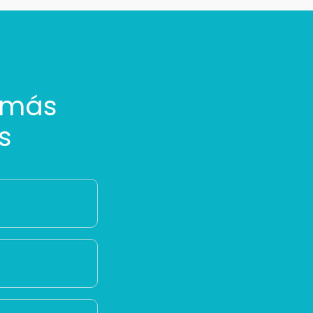
 más
s