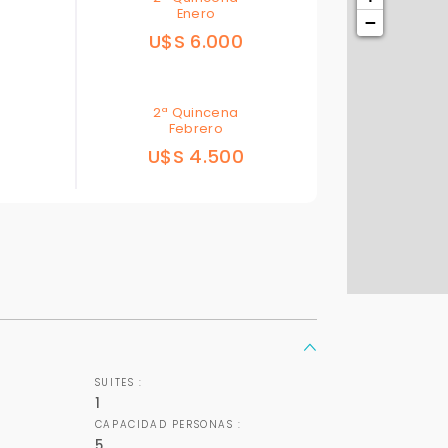
Enero
−
U$S 6.000
2ª Quincena
Febrero
0
U$S 4.500
Para responderte
mejor y más rápido
Déjanos tus datos para identificar tu consulta en el sistema de gestión de
clientes.
Tu nombre *
SUITES :
1
Tu WhatsApp *
CAPACIDAD PERSONAS :
5