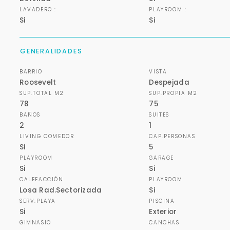
LAVADERO :
PLAYROOM :
Si
Si
GENERALIDADES
BARRIO
VISTA
Roosevelt
Despejada
SUP.TOTAL M2
SUP.PROPIA M2
78
75
BAÑOS
SUITES
2
1
LIVING COMEDOR
CAP.PERSONAS
Si
5
PLAYROOM
GARAGE
Si
Si
CALEFACCIÓN
PLAYROOM
Losa Rad.Sectorizada
Si
SERV.PLAYA
PISCINA
Si
Exterior
GIMNASIO
CANCHAS