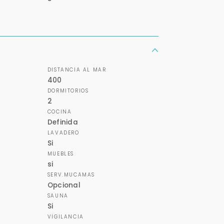
+598
Tus datos están seguros
Uso exclusivo
No compartimos tu información
Solo los usamos para responder
ni enviamos spam.
tu consulta.
DISTANCIA AL MAR
Continuar por WhatsApp
400
DORMITORIOS
2
Cancelar
COCINA
Definida
LAVADERO
Buscamos darte la mejor experiencia.
Si
Con estos datos podemos responderte mejor y más rápido.
MUEBLES
si
SERV.MUCAMAS
Opcional
SAUNA
Si
VIGILANCIA