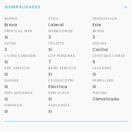
GENERALIDADES
BARRIO
VISTA
ORIENTACION
Brava
Lateral
Este
FRENTE AL MAR
DORMITORIOS
BAÑOS
Si
3
3
Para responderte
SUITES
TOILETTE
COCINA
3
Si
Cocina
mejor y más rápido
LIVING COMEDOR
CAP.PERSONAS
CANTIDAD CAMAS
Si
7
6
Déjanos tus datos para identificar tu consulta en el
DEP. SERVICIO
BAÑO SERVICIO
LAVADERO
sistema de gestión de clientes.
Si
Si
Si
GARAGE
CALEFACCIÓN
PARRILLERO
Tu nombre *
Si
Electrica
Si
SERV.MUCAMAS
SERV.PLAYA
PISCINA
Si
Si
Climatizada
GIMNASIO
VIGILANCIA
Tu WhatsApp *
Si
Si
+598