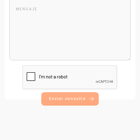
Para responderte
mejor y más rápido
Déjanos tus datos para identificar tu consulta en el
sistema de gestión de clientes.
Tu nombre *
Enviar consulta
Tu WhatsApp *
+598
Tus datos están seguros