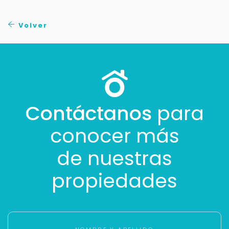
No compartimos tu información ni enviamos spam.
Uso exclusivo
Volver
Solo los usamos para responder tu consulta.
Continuar por WhatsApp
Cancelar
Contáctanos
para
conocer más
Buscamos darte la mejor experiencia.
Con estos datos podemos responderte mejor y
de nuestras
más rápido.
propiedades